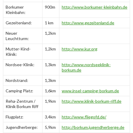
Borkumer
900m
http://www.borkumer-kleinbahn.de
Kleinbahn:
Gezeitenland:
1 km
http://www.gezeitenland.de
Neuer
1,2km
Leuchtturm:
Mutter-Kind-
1,2km
http://www.kur.org
Klinik:
Nordsee-Klinik:
1,3km
http://www.nordseeklinik-
borkum.de
Nordstrand:
1,3km
Camping Platz:
1,6km
www.insel-camping-borkum.de
Reha-Zentrum /
1,9km
http://www.klinik-borkum-riff.de
Klinik Borkum Riff
Flugplatz:
3,4km
http://www.fliegofd.de/
Jugendherberge:
5,9km
http://borkum.jugendherberge.de