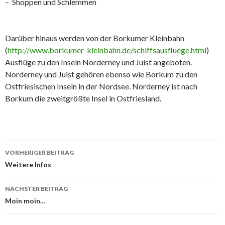
– Shoppen und Schlemmen
Darüber hinaus werden von der Borkumer Kleinbahn
(
http://www.borkumer-kleinbahn.de/schiffsausfluege.html
)
Ausflüge zu den Inseln Norderney und Juist angeboten.
Norderney und Juist gehören ebenso wie Borkum zu den
Ostfriesischen Inseln in der Nordsee. Norderney ist nach
Borkum die zweitgrößte Insel in Ostfriesland.
VORHERIGER BEITRAG
Beitragsnavigation
Weitere Infos
NÄCHSTER BEITRAG
Moin moin…