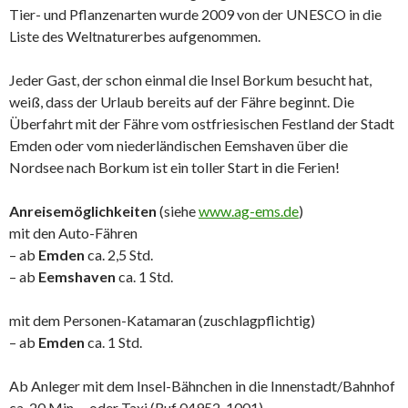
Tier- und Pflanzenarten wurde 2009 von der UNESCO in die
Liste des Weltnaturerbes aufgenommen.
Jeder Gast, der schon einmal die Insel Borkum besucht hat,
weiß, dass der Urlaub bereits auf der Fähre beginnt. Die
Überfahrt mit der Fähre vom ostfriesischen Festland der Stadt
Emden oder vom niederländischen Eemshaven über die
Nordsee nach Borkum ist ein toller Start in die Ferien!
Anreisemöglichkeiten
(siehe
www.ag-ems.de
)
mit den Auto-Fähren
– ab
Emden
ca. 2,5 Std.
– ab
Eemshaven
ca. 1 Std.
mit dem Personen-Katamaran (zuschlagpflichtig)
– ab
Emden
ca. 1 Std.
Ab Anleger mit dem Insel-Bähnchen in die Innenstadt/Bahnhof
ca. 20 Min. – oder Taxi (Ruf 04952-1001).