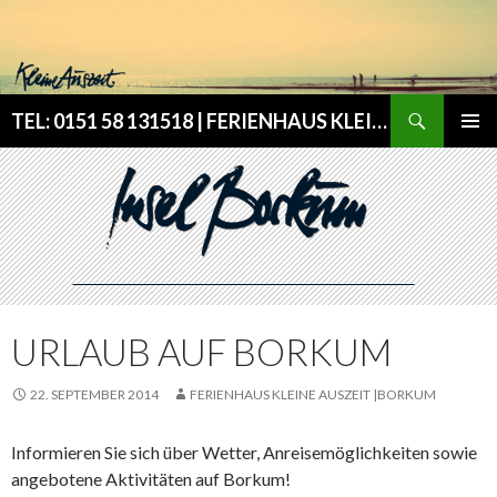
Search
TEL: 0151 58 131518 | FERIENHAUS KLEINE AUSZEIT | (allergikerfreundlich, Rauchen & Haustiere nicht gestattet)
SKIP TO CONTENT
Pri
Me
URLAUB AUF BORKUM
22. SEPTEMBER 2014
FERIENHAUS KLEINE AUSZEIT |BORKUM
Informieren Sie sich über Wetter, Anreisemöglichkeiten sowie
angebotene Aktivitäten auf Borkum!