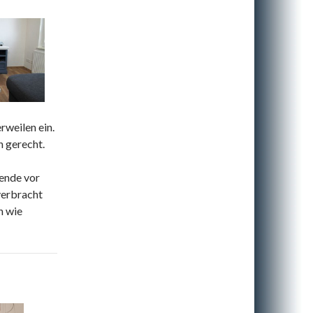
weilen ein.
 gerecht.
ende vor
verbracht
h wie